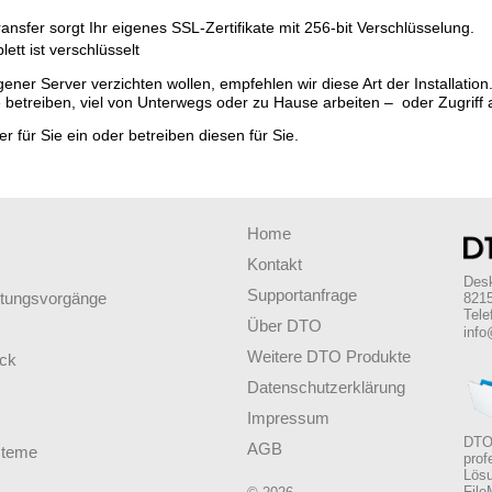
ansfer sorgt Ihr eigenes SSL-Zertifikate mit 256-bit Verschlüsselung.
ett ist verschlüsselt
ner Server verzichten wollen, empfehlen wir diese Art der Installation.
betreiben, viel von Unterwegs oder zu Hause arbeiten – oder Zugriff a
r für Sie ein oder betreiben diesen für Sie.
Home
Kontakt
Des
Supportanfrage
altungsvorgänge
8215
Tele
Über DTO
info
Weitere DTO Produkte
ick
Datenschutzerklärung
Impressum
DTO 
AGB
steme
prof
Lösu
File